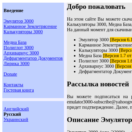
Добро пожаловать
Введение
На этом сайте Вы можете скач
Эмулятор 3000
Калькуляторы 3000, Медиа База
Карманное Землетрясение
На данный момент для скачива
Калькуляторы 3000
Эмулятор 3000
[Версия 6.
Медиа База
Карманное Землетрясени
Полиглот 3000
Калькуляторы 3000
[Верси
Архивариус 3000
Медиа База
[Версия 1.7 от
Дефрагментатор Документов
Полиглот 3000
[Версия 1.6
Лирика 3000
Архивариус 3000
[Версия 
Дефрагментатор Докумен
Donate
Рассылка новостей
Контакты
Гостевая книга
Вы можете подписаться на р
emulator3000-subscribe@yahoog
придет подтверждение. Далее, 
Английский
Русский
Описание Эмулятор
Украинский